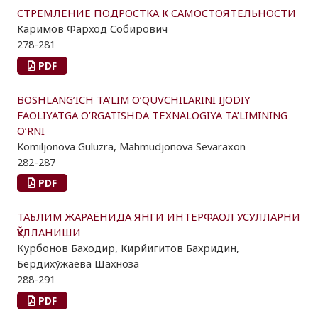
СТРЕМЛЕНИЕ ПОДРОСТКА К САМОСТОЯТЕЛЬНОСТИ
Каримов Фарход Собирович
278-281
PDF
BOSHLANG’ICH TA’LIM O’QUVCHILARINI IJODIY
FAOLIYATGA O’RGATISHDA TEXNALOGIYA TA’LIMINING
O’RNI
Komiljonova Guluzra, Mahmudjonova Sevaraxon
282-287
PDF
ТАЪЛИМ ЖАРАЁНИДА ЯНГИ ИНТЕРФАОЛ УСУЛЛАРНИ
ҚЎЛЛАНИШИ
Курбонов Баходир, Кирйигитов Бахридин,
Бердихўжаева Шахноза
288-291
PDF