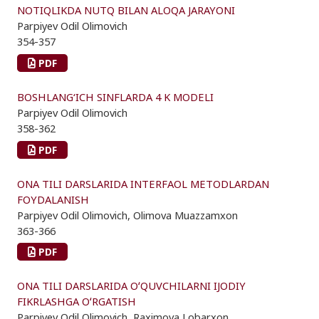
NOTIQLIKDA NUTQ BILAN ALOQA JARAYONI
Parpiyev Odil Olimovich
354-357
PDF
BOSHLANG‘ICH SINFLARDA 4 K MODELI
Parpiyev Odil Olimovich
358-362
PDF
ONA TILI DARSLARIDA INTERFAOL METODLARDAN
FOYDALANISH
Parpiyev Odil Olimovich, Olimova Muazzamxon
363-366
PDF
ONA TILI DARSLARIDA OʻQUVCHILARNI IJODIY
FIKRLASHGA OʻRGATISH
Parpiyev Odil Olimovich, Raximova Lobarxon