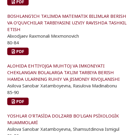
PDF
BOSHLANG’ICH TA’LIMDA MATEMATIK BILIMLAR BERISH
VA O‘QUVCHILAR TARBIYASINI UZVIY RAVISHDA TASHKIL
ETISH
Alixodjaev Raxmonali Mexmonovich
80-84
PDF
ALOHIDA EHTIYOJGA MUHTOJ VA IMKONIYATI
CHEKLANGAN BOLALARGA TA’LIM TARBIYA BERISH
HAMDA ULARNING RUHIY VA JISMONIY RIVOJLANISHI
Asilova Sanobar Xatamboyevna, Rasulova Madinabonu
85-90
PDF
YOSHLAR O‘RTASİDA DOLZARB BO‘LGAN PSİXOLOGİK
MUAMMOLARİ
Asilova Sanobar Xatamboyevna, Shamsutdinova Ismigul