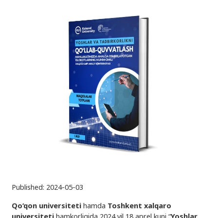
Published:
2024-05-03
Qo‘qon universiteti
hamda
Toshkent xalqaro
universiteti
hamkorligida 2024 yil 18 aprel kuni “
Yoshlar