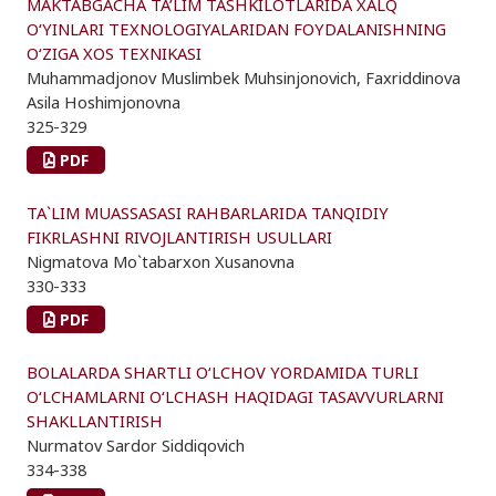
MAKTABGACHA TA’LIM TASHKILOTLARIDA XALQ
O‘YINLARI TEXNOLOGIYALARIDAN FOYDALANISHNING
O‘ZIGA XOS TEXNIKASI
Muhammadjonov Muslimbek Muhsinjonovich, Faxriddinova
Asila Hoshimjonovna
325-329
PDF
TA`LIM MUASSASASI RAHBARLARIDA TANQIDIY
FIKRLASHNI RIVOJLANTIRISH USULLARI
Nigmatova Mo`tabarxon Xusanovna
330-333
PDF
BOLALARDA SHARTLI O‘LCHOV YORDAMIDA TURLI
O‘LCHAMLARNI O‘LCHASH HAQIDAGI TASAVVURLARNI
SHAKLLANTIRISH
Nurmatov Sardor Siddiqovich
334-338