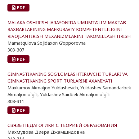
PDF
MALAKA OSHIRISH JARAYONIDA UMUMTA’LIM MAKTAB
RAXBARLARINING MAFKURAVIY KOMPETENTLILIGINI
RIVOJLANTIRISH MEXANIZMLARINI TAKOMILLASHTIRISH
Mamatqulova Sojidaxon G‘opporovna
303-307
PDF
GIMNASTIKANING SOG‘LOMLASHTIRUVCHI TURLARI VA
GIMNASTIKANING SPORT TURLARINI AXAMIYATI
Maxkamov Akmaljon Yuldashevich, Yuldashev Samandarbek
Akmaljon o`g`li, Yuldashev Saidbek Akmaljon o`g`li
308-311
PDF
СВЯЗЬ ПЕДАГОГИКИ С ТЕОРИЕЙ ОБРАЗОВАНИЯ
Махмудова Диера Джамшидовна
312-314