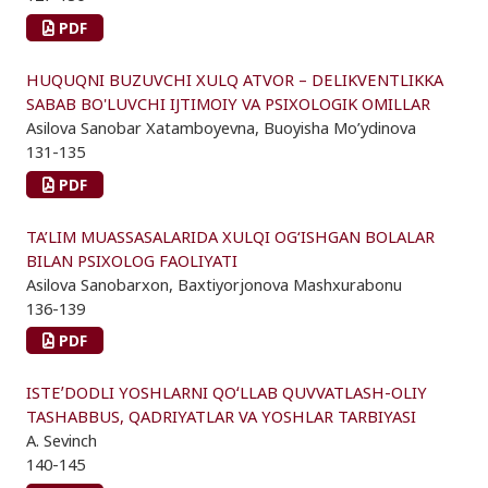
PDF
HUQUQNI BUZUVCHI XULQ ATVOR – DELIKVENTLIKKA
SABAB BO'LUVCHI IJTIMOIY VA PSIXOLOGIK OMILLAR
Asilova Sanobar Xatamboyevna, Buoyisha Mo’ydinova
131-135
PDF
TA’LIM MUASSASALARIDA XULQI OG‘ISHGAN BOLALAR
BILAN PSIXOLOG FAOLIYATI
Asilova Sanobarxon, Baxtiyorjonova Mashxurabonu
136-139
PDF
ISTEʼDODLI YOSHLARNI QOʻLLAB QUVVATLASH-OLIY
TASHABBUS, QADRIYATLAR VA YOSHLAR TARBIYASI
A. Sevinch
140-145