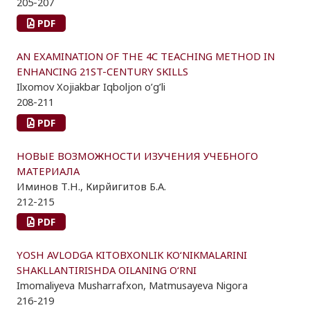
205-207
PDF
AN EXAMINATION OF THE 4C TEACHING METHOD IN
ENHANCING 21ST-CENTURY SKILLS
Ilxomov Xojiakbar Iqboljon o’g’li
208-211
PDF
НОВЫЕ ВОЗМОЖНОСТИ ИЗУЧЕНИЯ УЧЕБНОГО
МАТЕРИАЛА
Иминов Т.Н., Кирйигитов Б.А.
212-215
PDF
YOSH AVLODGA KITOBXONLIK KO‘NIKMALARINI
SHAKLLANTIRISHDA OILANING O‘RNI
Imomaliyeva Musharrafxon, Matmusayeva Nigora
216-219