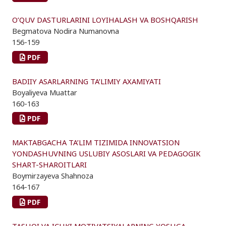
O’QUV DASTURLARINI LOYIHALASH VA BOSHQARISH
Begmatova Nodira Numanovna
156-159
PDF
BADIIY ASARLARNING TA’LIMIY AXAMIYATI
Boyaliyeva Muattar
160-163
PDF
MAKTABGACHA TA’LIM TIZIMIDA INNOVATSION
YONDASHUVNING USLUBIY ASOSLARI VA PEDAGOGIK
SHART-SHAROITLARI
Boymirzayeva Shahnoza
164-167
PDF
TASHQI VA ICHKI MOTIVATSIYALARNING YOSHGA