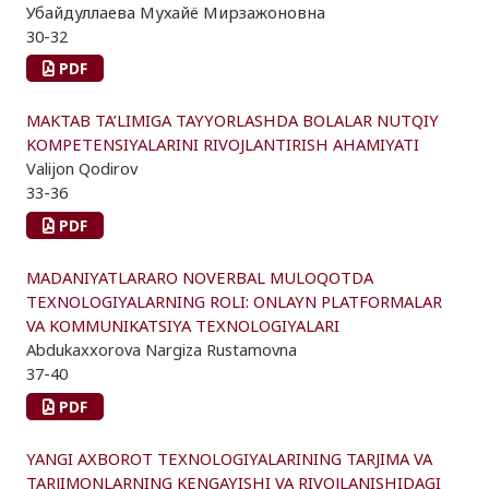
Убайдуллаева Мухайё Мирзажоновна
30-32
PDF
MAKTAB TA’LIMIGA TAYYORLASHDA BOLALAR NUTQIY
KOMPETENSIYALARINI RIVOJLANTIRISH AHAMIYATI
Valijon Qodirov
33-36
PDF
MADANIYATLARARO NOVERBAL MULOQOTDA
TEXNOLOGIYALARNING ROLI: ONLAYN PLATFORMALAR
VA KOMMUNIKATSIYA TEXNOLOGIYALARI
Abdukaxxorova Nargiza Rustamovna
37-40
PDF
YANGI AXBOROT TEXNOLOGIYALARINING TARJIMA VA
TARJIMONLARNING KENGAYISHI VA RIVOJLANISHIDAGI