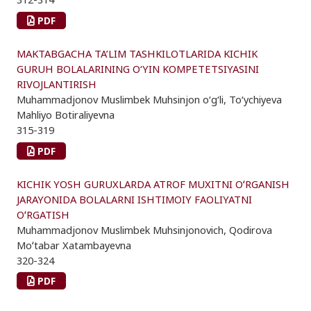
PDF
MAKTABGACHA TA’LIM TASHKILOTLARIDA KICHIK
GURUH BOLALARINING O‘YIN KOMPETETSIYASINI
RIVOJLANTIRISH
Muhammadjonov Muslimbek Muhsinjon о‘g‘li, To‘ychiyeva
Mahliyo Botiraliyevna
315-319
PDF
KICHIK YOSH GURUXLARDA ATROF MUXITNI OʻRGANISH
JARAYONIDA BOLALARNI ISHTIMOIY FAOLIYATNI
OʻRGATISH
Muhammadjonov Muslimbek Muhsinjonovich, Qodirova
Moʻtabar Xatambayevna
320-324
PDF