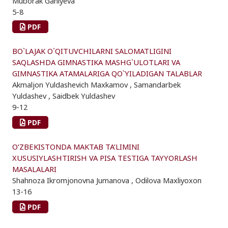
Muborak Ganiyeva
5-8
PDF
BO`LAJAK O`QITUVCHILARNI SALOMATLIGINI
SAQLASHDA GIMNASTIKA MASHG`ULOTLARI VA
GIMNASTIKA ATAMALARIGA QO`YILADIGAN TALABLAR
Akmaljon Yuldashevich Maxkamov , Samandarbek
Yuldashev , Saidbek Yuldashev
9-12
PDF
O‘ZBEKISTONDA MAKTAB TA’LIMINI
XUSUSIYLASHTIRISH VA PISA TESTIGA TAYYORLASH
MASALALARI
Shahnoza Ikromjonovna Jumanova , Odilova Maxliyoxon
13-16
PDF