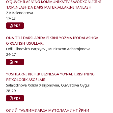
O‘QUVCHILARNING KOMMUNIKATIV SAVODXONLIGINI
TA’MINLASHDA DARS MATERIALLARINI TANLASH
Z.K.Kalendarova
17-23
PDF
ONA TILI DARSLARIDA FIKRNI YOZMA IFODALASHGA
O‘RGATISH USULLARI
Odil Olimovich Parpiyev , Muniraxon Adhamjonova
24-27
PDF
YOSHLARNI KICHIK BIZNESGA YO‘NALTIRISHNING
PSIXOLOGIK ASOSLARI
Salaxidinova Xolida Xaliljonovna, Quvvatova Oygul
28-29
PDF
ОЛИЙ ТАЪЛИМЛАРДА МУТОЛААНИНГ ЎРНИ