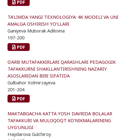
PDF
TA’LIMDA YANGI TEXNOLOGIYA: 4K MODELI VA UNI
AMALGA OSHIRISH YO‘LLARI
Ganiyeva Muborak Adilovna
197-200
PDF
G‘ARB MUTAFAKKIRLARI QARASHLARI PEDAGOGIK
TAFAKKURNI SHAKLLANTIRISHNING NAZARIY
ASOSLARIDAN BIRI SIFATIDA
Gulbahor Xolmirzayeva
201-204
PDF
MAKTABGACHA KATTA YOSH DAVRIDA BOLALAR
TAFAKKURI VA MULOQOQT KO‘NIKMALARINING
UYG‘UNLIGI
Haydarova Gulchiroy