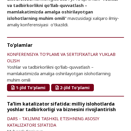
va tadbirkorlikni qo‘llab-quvvatlash –
mamlakatimizda amalga oshirilayotgan
islohotlarning muhim omili
” mavzusidagi xalqaro ilmiy-
amaliy konferensiyasi o’tkazildi.
To'plamlar
KONFERENSIYA TO'PLAMI VA SERTIFIKATLAR YUKLAB
OLISH
Yoshlar va tadbirkorlikni qo‘llab-quvvatlash –
mamlakatimizda amalga oshirilayotgan islohotlarning
muhim omili
1-jild To'plami
2-jild To'plami
Ta’lim katalizator sifatida: milliy islohotlarda
yoshlar tadbirkorligi va biznesini rivojlantirish
DARS - TA’LIMNI TASHKIL ETISHNING ASOSIY
KATALIZATORI SIFATIDA