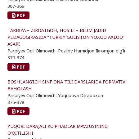
367-369
PDF
TARBIYA – ZIROATGOH, HOSILI – BILIM JADID
PEDAGOGIKASIDA “TURKIY GULISTON YOXUD AXLOQ”
ASARI
Parpiyev Odil Olimovich, Pozilov Hamidjon Ikromjon oʻgʻli
370-374
PDF
BOSHLANGʻICH SINF ONA TILI DARSLARIDA FORMATIV
BAHOLASH
Parpiyev Odil Olimovich, Yoqubova Dilraboxon
375-378
PDF
YUQORI DARAJALI KO‘PHADLAR MAVZUSINING
O‘QITILISHI