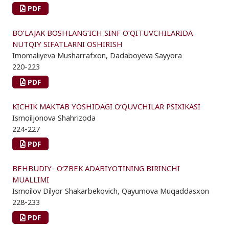
PDF
BO‘LAJAK BOSHLANG‘ICH SINF O‘QITUVCHILARIDA
NUTQIY SIFATLARNI OSHIRISH
Imomaliyeva Musharrafxon, Dadaboyeva Sayyora
220-223
PDF
KICHIK MAKTAB YOSHIDAGI O‘QUVCHILAR PSIXIKASI
Ismoiljonova Shahrizoda
224-227
PDF
BEHBUDIY- O‘ZBEK ADABIYOTINING BIRINCHI
MUALLIMI
Ismoilov Dilyor Shakarbekovich, Qayumova Muqaddasxon
228-233
PDF