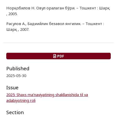
Норқобилов Н. Овул оралаган бўри. – Тошкент : Шарқ
, 2005.
Расулов A., Бадиийлик безавол янгилик. – Тошкент :
Шарқ , 2007.
PDF
Published
2025-05-30
Issue
2025: Shaxs ma’naviyatining shakllanishida til va
adabiyotning roli
Section