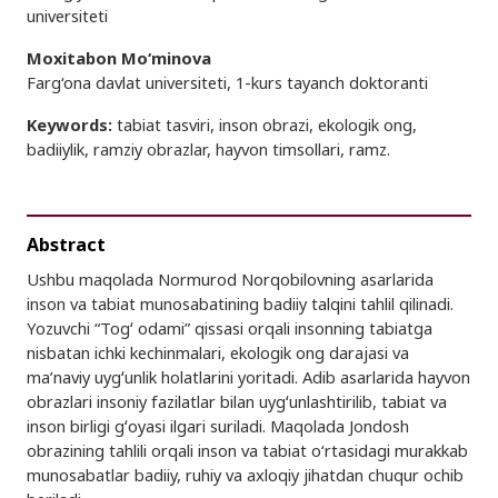
universiteti
Moxitabon Mo‘minova
Farg‘ona davlat universiteti, 1-kurs tayanch doktoranti
Keywords:
tabiat tasviri, inson obrazi, ekologik ong,
badiiylik, ramziy obrazlar, hayvon timsollari, ramz.
Abstract
Ushbu maqolada Normurod Norqobilovning asarlarida
inson va tabiat munosabatining badiiy talqini tahlil qilinadi.
Yozuvchi “Togʻ odami” qissasi orqali insonning tabiatga
nisbatan ichki kechinmalari, ekologik ong darajasi va
ma’naviy uygʻunlik holatlarini yoritadi. Adib asarlarida hayvon
obrazlari insoniy fazilatlar bilan uygʻunlashtirilib, tabiat va
inson birligi gʻoyasi ilgari suriladi. Maqolada Jondosh
obrazining tahlili orqali inson va tabiat o‘rtasidagi murakkab
munosabatlar badiiy, ruhiy va axloqiy jihatdan chuqur ochib