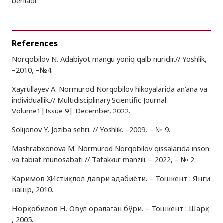
beriladi.
References
Norqobilov N. Adabiyot mangu yoniq qalb nuridir.// Yoshlik,
–2010, –№4.
Xayrullayev A. Normurod Norqobilov hikoyalarida an’ana va
individuallik.// Multidisciplinary Scientific Journal.
Volume1|Issue 9| December, 2022.
Solijonov Y. Joziba sehri. // Yoshlik. –2009, – № 9.
Mashrabxonova M. Normurod Norqobilov qissalarida inson
va tabiat munosabati // Tafakkur manzili. – 2022, – № 2.
Каримов Ҳ. Истиқлол даври адабиёти. – Тошкент : Янги
нашр, 2010.
Норқобилов Н. Овул оралаган бўри. – Тошкент : Шарқ
, 2005.