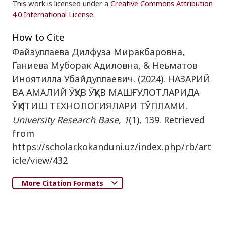
This work is licensed under a
Creative Commons Attribution
4.0 International License
.
How to Cite
Файзуллаева Дилфуза Миракбаровна,
Ганиева Муборак Адиловна, & Нeьматов
Иноятилла Убайдуллаевич. (2024). НАЗАРИЙ
ВА АМАЛИЙ ЎҚУВ ЎҚУВ МАШҒУЛОТЛАРИДА
ЎҚИТИШ ТEХНОЛОГИЯЛАРИ ТЎПЛАМИ.
University Research Base
,
1
(1), 139. Retrieved
from
https://scholar.kokanduni.uz/index.php/rb/art
icle/view/432
More Citation Formats