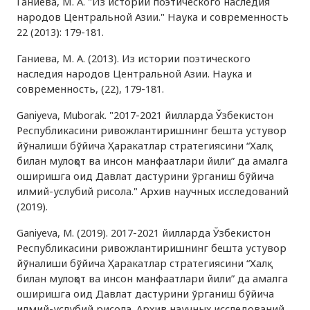
Ганиева, М. А. "Из истории поэтического наследия
народов Центральной Азии." Наука и современность
22 (2013): 179-181.
Ганиева, М. А. (2013). Из истории поэтического
наследия народов Центральной Азии. Наука и
современность, (22), 179-181.
Ganiyeva, Muborak. "2017-2021 йилларда Ўзбекистон
Республикасини ривожлантиришнинг бешта устувор
йўналиши бўйича Ҳаракатлар стратегиясини “Халқ
билан мулоқот ва инсон манфаатлари йили” да амалга
оширишга оид Давлат дастурини ўрганиш бўйича
илмий-услубий рисола." Архив научных исследований
(2019).
Ganiyeva, M. (2019). 2017-2021 йилларда Ўзбекистон
Республикасини ривожлантиришнинг бешта устувор
йўналиши бўйича Ҳаракатлар стратегиясини “Халқ
билан мулоқот ва инсон манфаатлари йили” да амалга
оширишга оид Давлат дастурини ўрганиш бўйича
илмий-услубий рисола. Архив научных исследований.