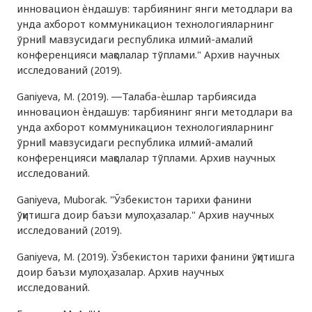
инновацион ѐндашув: тарбиянинг янги методлари ва
унда ахборот коммуникацион технологияларнинг
ўрни‖ мавзусидаги республика илмий-амалий
конференцияси мақолалар тўплами." Архив научных
исследований (2019).
Ganiyeva, M. (2019). ―Талаба-ѐшлар тарбиясида
инновацион ѐндашув: тарбиянинг янги методлари ва
унда ахборот коммуникацион технологияларнинг
ўрни‖ мавзусидаги республика илмий-амалий
конференцияси мақолалар тўплами. Архив научных
исследований.
Ganiyeva, Muborak. "Ўзбекистон тарихи фанини
ўқитишга доир баъзи мулоҳазалар." Архив научных
исследований (2019).
Ganiyeva, M. (2019). Ўзбекистон тарихи фанини ўқитишга
доир баъзи мулоҳазалар. Архив научных
исследований.