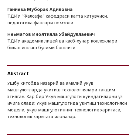
Ганиева Муборак Адиловна
ТДИУ "Фалсафа" кафедраси катта китувчиси,
педагогика фанлари номзоли
Нeьматов Иноятилла Убайдуллаевич
ТДИУ академик лицей ва касб-хунар коллежлари
билан ишлаш булими бошлиги
Abstract
Ушбу китобда назарий ва амалий укув
машгулотларда укитиш технологнялари такдим
этилган. Хар бир Укув машгулоти куйндагиларни уз
ичига олади: Укув машгулотида укитиш технологняси
модели, укув машгулотинниг технологик харитаси,
технологик харитага иловалар.