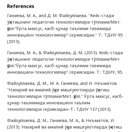
References
Ганиева, М. А., and Д. М. Файзуллаева. "Кейс-стади
ўқитишнинг педагогик технологиялари тўплами/Мет.
қўлл.“Ўрта махсус, касб-ҳунар таълими тизимида
инновацион технологиялар” сериясидан." Т.: ТДИУ 95
(2013).
Ганиева, М. А., & Файзуллаева, Д. М. (2013). Кейс-стади
ўқитишнинг педагогик технологиялари тўплами/Мет.
қўлл.“Ўрта махсус, касб-ҳунар таълими тизимида
инновацион технологиялар” сериясидан. Т.: ТДИУ, 95.
Файзуллаева, Д. М., М. А. Ганиева, and И. Неъматов.
"Назарий ва амалий ўқув машғулотларда ўқитиш
технологиялари тўплами/Мет. қўлл." Ўрта махсус, касб-
ҳунар таълимида инновацион таълим
технологиялари сериясидан–Т.: ТДИУ 137 (2013).
Файзуллаева, Д. М., Ганиева, М. А., & Неъматов, И.
(2013). Назарий ва амалий ўқув машғулотларда ўқитиш