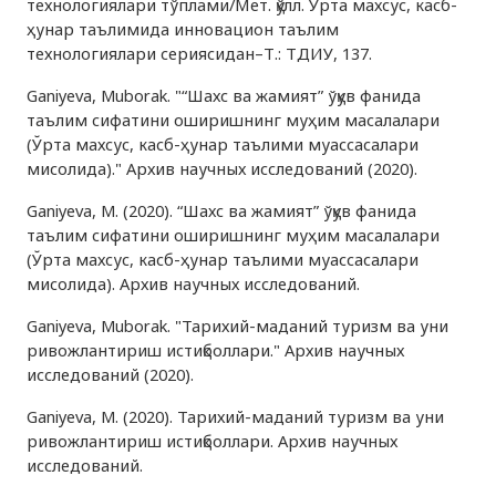
технологиялари тўплами/Мет. қўлл. Ўрта махсус, касб-
ҳунар таълимида инновацион таълим
технологиялари сериясидан–Т.: ТДИУ, 137.
Ganiyeva, Muborak. "“Шахс ва жамият” ўқув фанида
таълим сифатини оширишнинг муҳим масалалари
(Ўрта махсус, касб-ҳунар таълими муассасалари
мисолида)." Архив научных исследований (2020).
Ganiyeva, M. (2020). “Шахс ва жамият” ўқув фанида
таълим сифатини оширишнинг муҳим масалалари
(Ўрта махсус, касб-ҳунар таълими муассасалари
мисолида). Архив научных исследований.
Ganiyeva, Muborak. "Тарихий-маданий туризм ва уни
ривожлантириш истиқболлари." Архив научных
исследований (2020).
Ganiyeva, M. (2020). Тарихий-маданий туризм ва уни
ривожлантириш истиқболлари. Архив научных
исследований.