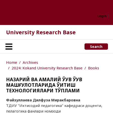
Login
University Research Base
Search
Home
Archives
2024: Kokand University Research Base
Books
НАЗАРИЙ ВА АМАЛИЙ ЎҚУВ ЎҚУВ
МАШҒУЛОТЛАРИДА ЎҚИТИШ
ТEХНОЛОГИЯЛАРИ ТЎПЛАМИ
Файзуллаева Дилфуза Миракбаровна
ТДИУ "Иктисодий педагогика" кафедраси доценти,
пелагогика фанлари номзоди