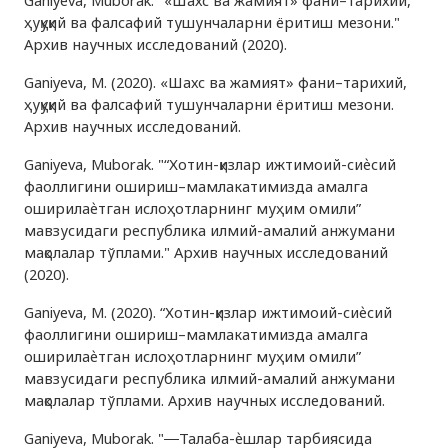
Ganiyeva, Muborak. "«Шахс ва жамият» фани–тарихий,
ҳуқуқий ва фалсафий тушунчаларни ёритиш мезони."
Архив научных исследований (2020).
Ganiyeva, M. (2020). «Шахс ва жамият» фани–тарихий,
ҳуқуқий ва фалсафий тушунчаларни ёритиш мезони.
Архив научных исследований.
Ganiyeva, Muborak. "“Хотин-қизлар ижтимоий-сиѐсий
фаоллигини ошириш–мамлакатимизда амалга
оширилаѐтган ислоҳотларнинг муҳим омили”
мавзусидаги республика илмий-амалий анжумани
мақолалар тўплами." Архив научных исследований
(2020).
Ganiyeva, M. (2020). “Хотин-қизлар ижтимоий-сиѐсий
фаоллигини ошириш–мамлакатимизда амалга
оширилаѐтган ислоҳотларнинг муҳим омили”
мавзусидаги республика илмий-амалий анжумани
мақолалар тўплами. Архив научных исследований.
Ganiyeva, Muborak. "―Талаба-ѐшлар тарбиясида