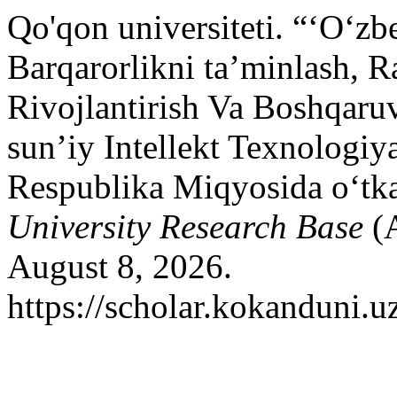
Qo'qon universiteti. “‘O‘zb
Barqarorlikni ta’minlash, R
Rivojlantirish Va Boshqaru
sun’iy Intellekt Texnologiy
Respublika Miqyosida o‘tk
University Research Base
(A
August 8, 2026.
https://scholar.kokanduni.u