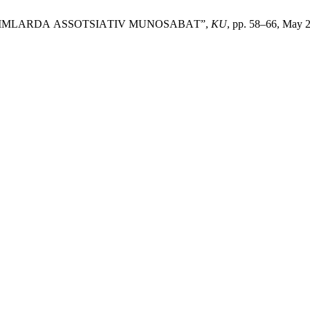
ЕNЕRОNIMLАRDА АSSОTSIАTIV MUNОSАBАT”,
KU
, pp. 58–66, May 